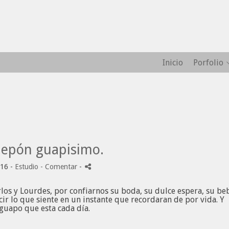
Inicio
Porfolio
pepón guapisimo.
016 -
Estudio
- Comentar
-
os y Lourdes, por confiarnos su boda, su dulce espera, su beb
ucir lo que siente en un instante que recordaran de por vida. Y
guapo que esta cada día.