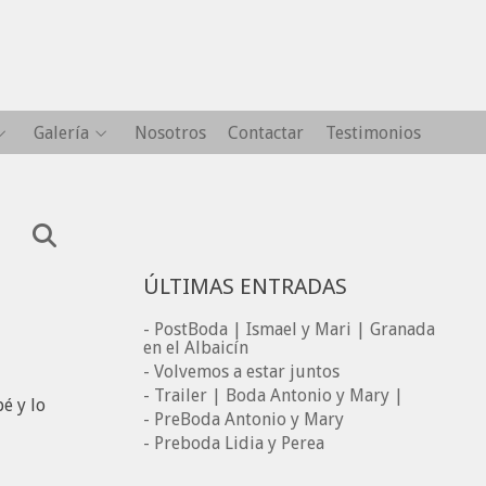
Galería
Nosotros
Contactar
Testimonios
ÚLTIMAS ENTRADAS
- PostBoda | Ismael y Mari | Granada
en el Albaicín
- Volvemos a estar juntos
- Trailer | Boda Antonio y Mary |
é y lo
- PreBoda Antonio y Mary
- Preboda Lidia y Perea