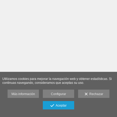
Utilizamos cookies para mejorar la navegación web y obtener estadísticas. Si
continuas navegando, consideramos que aceptas su uso.
Más información
Configurar
Rechazar
Aceptar