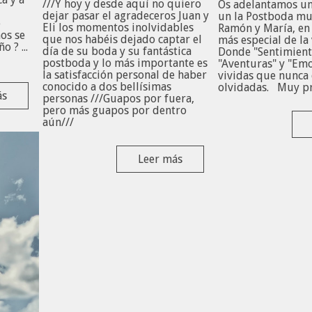
///Y hoy y desde aquí no quiero
Os adelantamos un
dejar pasar el agradeceros Juan y
un la Postboda mu
e
Eli los momentos inolvidables
Ramón y María, en
os se
que nos habéis dejado captar el
más especial de la
 ? ...
día de su boda y su fantástica
Donde "Sentimient
e.
postboda y lo más importante es
"Aventuras" y "Em
la satisfacción personal de haber
vividas que nunca
conocido a dos bellísimas
olvidadas. Muy p
ás
personas ///Guapos por fuera,
pero más guapos por dentro
aún///
Leer más