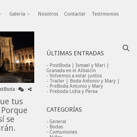
Galería
Nosotros
Contactar
Testimonios
ÚLTIMAS ENTRADAS
- PostBoda | Ismael y Mari |
Granada en el Albaicín
- Volvemos a estar juntos
- Trailer | Boda Antonio y Mary |
- PreBoda Antonio y Mary
stBoda
·
·
- Preboda Lidia y Perea
gue tus
¡ Porque
CATEGORÍAS
sí se
- General
rán.
- Bodas
- Comuniones