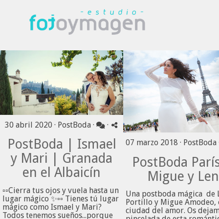
30 abril 2020 ·
PostBoda
·
·
PostBoda | Ismael
07 marzo 2018 ·
PostBoda
y Mari | Granada
PostBoda Parí
en el Albaicín
Migue y Len
▫️▫️Cierra tus ojos y vuela hasta un
Una postboda mágica de 
lugar mágico ✨▫️▫️ Tienes tú lugar
Portillo y Migue Amodeo, 
mágico como Ismael y Mari?
ciudad del amor. Os deja
Todos tenemos sueños...porque
pincelada de esta romántic