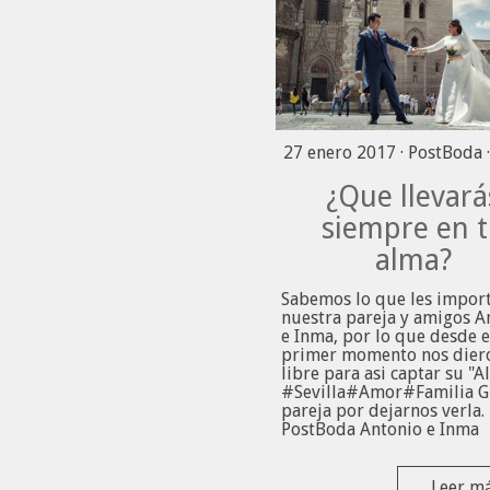
27 enero 2017 ·
PostBoda
¿Que llevará
siempre en 
alma?
Sabemos lo que les impor
nuestra pareja y amigos A
e Inma, por lo que desde e
primer momento nos diero
libre para asi captar su "A
#Sevilla#Amor#Familia G
pareja por dejarnos verla
PostBoda Antonio e Inma
Leer m