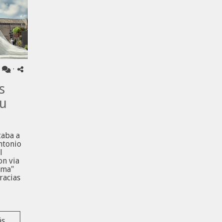
·
·
s
tu
taba a
ntonio
l
n via
lma"
racias
.
ás