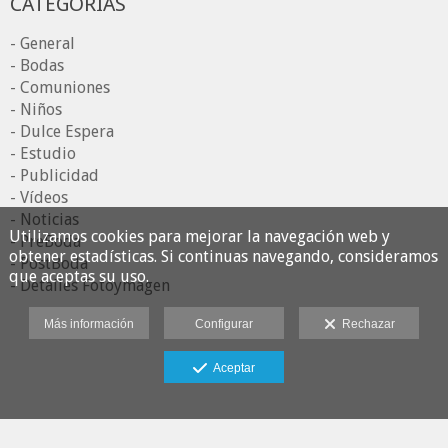
CATEGORÍAS
- General
- Bodas
- Comuniones
- Niños
- Dulce Espera
- Estudio
- Publicidad
- Vídeos
- Noticias
Utilizamos cookies para mejorar la navegación web y
- PreBoda
obtener estadísticas. Si continuas navegando, consideramos
- PostBoda
que aceptas su uso.
- Detalles Fotoymagen
Más información
Configurar
Rechazar
Aceptar