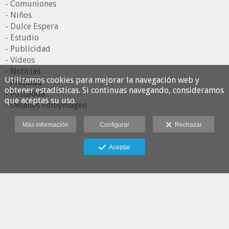
- Comuniones
- Niños
- Dulce Espera
- Estudio
- Publicidad
- Vídeos
- Noticias
Utilizamos cookies para mejorar la navegación web y
- PreBoda
obtener estadísticas. Si continuas navegando, consideramos
- PostBoda
que aceptas su uso.
- Detalles Fotoymagen
Más información
Configurar
Rechazar
Aceptar
Fotoymagen Estudio
Aviso legal