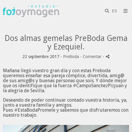
Dos almas gemelas PreBoda Gema
y Ezequiel.
22 septiembre 2017 -
PreBoda
- Comentar
-
Mañana llegó vuestro gran día y con estas Preboda
queremos enseñar esa pareja cómplice, divertida, amig@
de sus amig@s y buenas personas que sois. Y dónde mejor
que os identifique que la fuerza
#
CampoSanchezPizjuan
y
la alegria de Sevilla.
Deseando de poder continuar contado vuestra historia, ya,
junto a vuestra familia y amigos.
Pues
#
EstaBodaPromete
y sabemos que disfrutaremos con
nuestro trabajo.