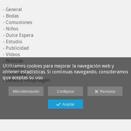
- General
- Bodas
- Comuniones
- Niños
- Dulce Espera
- Estudio
- Publicidad
- Vídeos
- Noticias
Utilizamos cookies para mejorar la navegación web y
- PreBoda
obtener estadísticas. Si continuas navegando, consideramos
- PostBoda
que aceptas su uso.
- Detalles Fotoymagen
Más información
Configurar
Rechazar
Aceptar
Fotoymagen Estudio