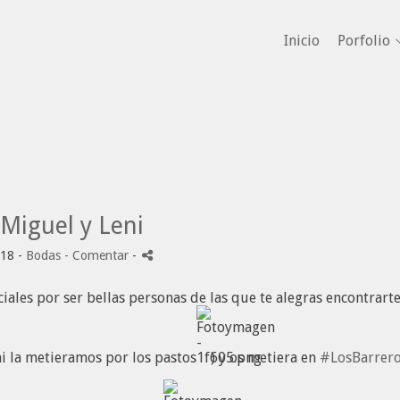
Inicio
Porfolio
Miguel y Leni
18 -
Bodas
- Comentar
-
iales por ser bellas personas de las que te alegras encontrarte
i la metieramos por los pastos
) y os metiera en
#
LosBarrer