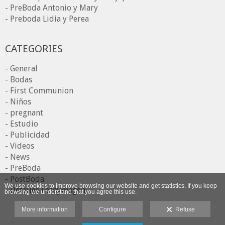
- PreBoda Antonio y Mary
- Preboda Lidia y Perea
CATEGORIES
- General
- Bodas
- First Communion
- Niños
- pregnant
- Estudio
- Publicidad
- Videos
- News
- PreBoda
- PostBoda
We use cookies to improve browsing our website and get statistics. If you keep
- Detalles Fotoymagen
browsing we understand that you agree this use.
More information
Configure
Refuse