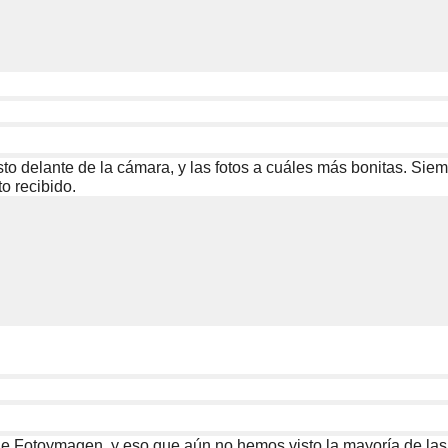
usto delante de la cámara, y las fotos a cuáles más bonitas. Si
o recibido.
 Fotoymagen, y eso que aún no hemos visto la mayoría de las fot