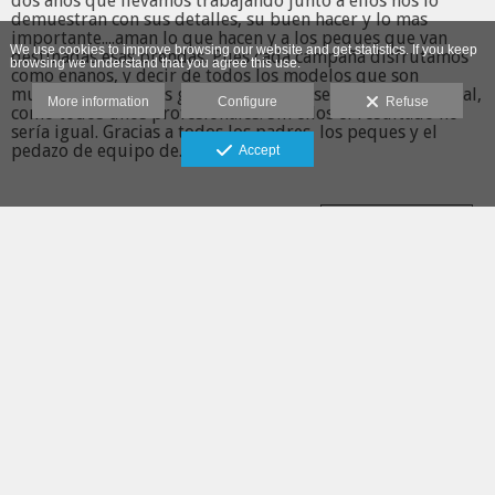
dos años que llevamos trabajando junto a ellos nos lo
demuestran con sus detalles, su buen hacer y lo mas
importante....aman lo que hacen y a los peques que van
We use cookies to improve browsing our website and get statistics. If you keep
destinadas esas prendas. Pues cada campaña disfrutamos
browsing we understand that you agree this use.
como enanos, y decir de todos los modelos que son
muchos más y todos guapisimos, que se portan fenomenal,
More information
Configure
Refuse
como todos unos profesionales. Sin ellos el resultado no
sería igual. Gracias a todos los padres, los peques y el
pedazo de equipo de...
Accept
View more
LASTEST POSTS
- PostBoda | Ismael y Mari | Granada en el Albaicín
- Volvemos a estar juntos
- Trailer | Boda Antonio y Mary |
- PreBoda Antonio y Mary
- Preboda Lidia y Perea