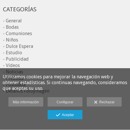
CATEGORÍAS
- General
- Bodas
- Comuniones
- Niños
- Dulce Espera
- Estudio
- Publicidad
- Vídeos
- Noticias
Utilizamos cookies para mejorar la navegación web y
- PreBoda
obtener estadísticas. Si continuas navegando, consideramos
- PostBoda
que aceptas su uso.
- Detalles Fotoymagen
Más información
Configurar
Rechazar
Aceptar