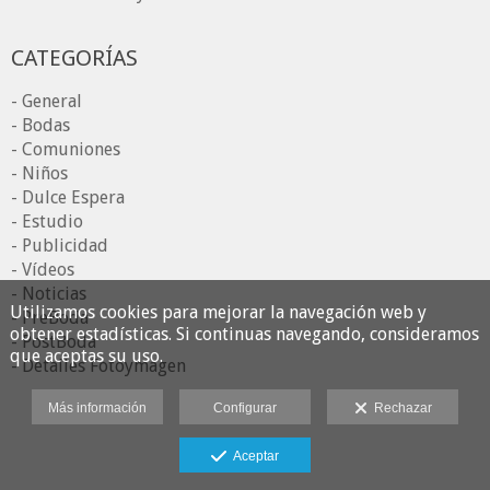
CATEGORÍAS
- General
- Bodas
- Comuniones
- Niños
- Dulce Espera
- Estudio
- Publicidad
- Vídeos
- Noticias
Utilizamos cookies para mejorar la navegación web y
- PreBoda
obtener estadísticas. Si continuas navegando, consideramos
- PostBoda
que aceptas su uso.
- Detalles Fotoymagen
Más información
Configurar
Rechazar
Aceptar