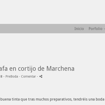
Inicio
Porfolio
afa en cortijo de Marchena
18 -
PreBoda
- Comentar
-
e buena tinta que tras muchos preparativos, tendréis una boda 