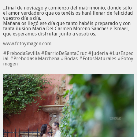
...final de noviazgo y comienzo del matrimonio, donde sólo
el amor verdadero que os tenéis os hará llenar de felicidad
vuestro día a día.
Mañana os llegó ese día que tanto habéis preparado y con
tanta ilusión Maria Del Carmen Moreno Sanchez e Ismael,
que esperamos disfrutar junto a vosotros.
www.fotoymagen.com
#
PrebodaSevilla
#
BarrioDeSantaCruz
#
Juderia
#
LuzEspec
ial
#
Prebodas
#
Marchena
#
Bodas
#
FotosNaturales
#
Fotoy
magen