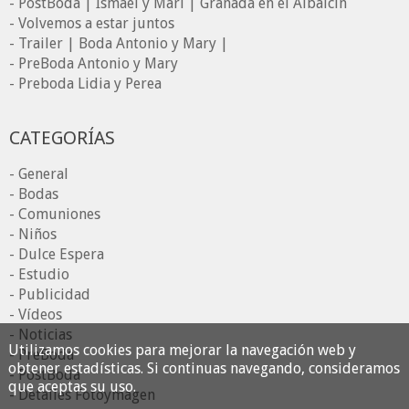
- PostBoda | Ismael y Mari | Granada en el Albaicín
- Volvemos a estar juntos
- Trailer | Boda Antonio y Mary |
- PreBoda Antonio y Mary
- Preboda Lidia y Perea
CATEGORÍAS
- General
- Bodas
- Comuniones
- Niños
- Dulce Espera
- Estudio
- Publicidad
- Vídeos
- Noticias
Utilizamos cookies para mejorar la navegación web y
- PreBoda
obtener estadísticas. Si continuas navegando, consideramos
- PostBoda
que aceptas su uso.
- Detalles Fotoymagen