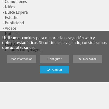
- Comuniones
- Niños
- Dulce Espera
- Estudio
- Publicidad
- Vídeos
- Noticias
Utilizamos cookies para mejorar la navegación web y
- PreBoda
obtener estadísticas. Si continuas navegando, consideramos
- PostBoda
que aceptas su uso.
- Detalles Fotoymagen
Más información
Configurar
Rechazar
Aceptar
Fotoymagen Estudio
Aviso legal