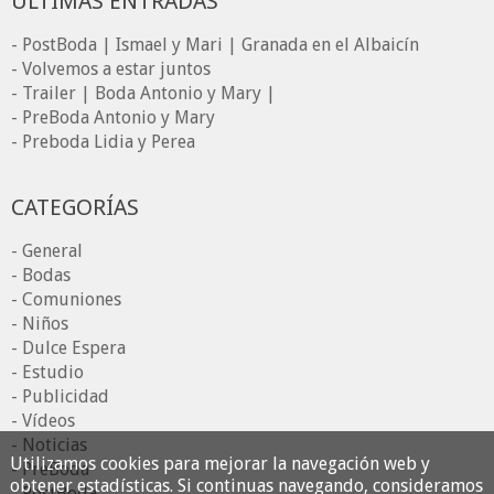
ÚLTIMAS ENTRADAS
- PostBoda | Ismael y Mari | Granada en el Albaicín
- Volvemos a estar juntos
- Trailer | Boda Antonio y Mary |
- PreBoda Antonio y Mary
- Preboda Lidia y Perea
CATEGORÍAS
- General
- Bodas
- Comuniones
- Niños
- Dulce Espera
- Estudio
- Publicidad
- Vídeos
- Noticias
Utilizamos cookies para mejorar la navegación web y
- PreBoda
obtener estadísticas. Si continuas navegando, consideramos
- PostBoda