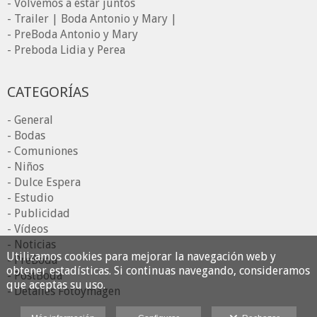
- Volvemos a estar juntos
- Trailer | Boda Antonio y Mary |
- PreBoda Antonio y Mary
- Preboda Lidia y Perea
CATEGORÍAS
- General
- Bodas
- Comuniones
- Niños
- Dulce Espera
- Estudio
- Publicidad
- Vídeos
- Noticias
Utilizamos cookies para mejorar la navegación web y
- PreBoda
obtener estadísticas. Si continuas navegando, consideramos
- PostBoda
que aceptas su uso.
- Detalles Fotoymagen