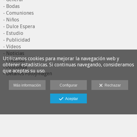
- Bodas
- Comuniones
- Niños
- Dulce Espera
- Estudio
- Publicidad
- Vídeos
- Noticias
Utilizamos cookies para mejorar la navegación web y
- PreBoda
obtener estadísticas. Si continuas navegando, consideramos
- PostBoda
que aceptas su uso.
- Detalles Fotoymagen
Más información
Configurar
Rechazar
Aceptar
Fotoymagen Estudio
Aviso legal