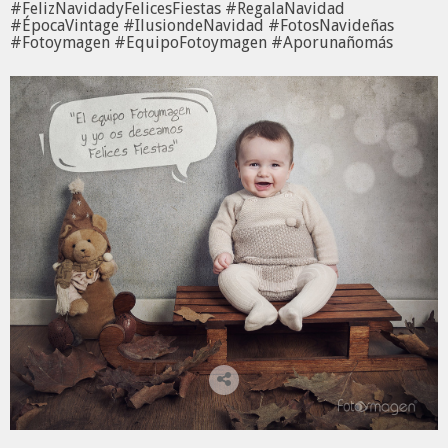
#FelizNavidadyFelicesFiestas #RegalaNavidad
#ÉpocaVintage #IlusiondeNavidad #FotosNavideñas
#Fotoymagen #EquipoFotoymagen #Aporunañomás