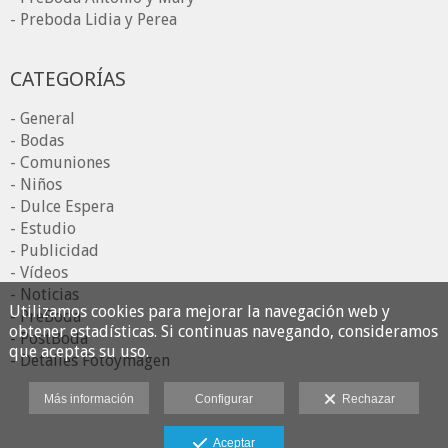
- Preboda Lidia y Perea
CATEGORÍAS
- General
- Bodas
- Comuniones
- Niños
- Dulce Espera
- Estudio
- Publicidad
- Vídeos
- Noticias
Utilizamos cookies para mejorar la navegación web y
- PreBoda
obtener estadísticas. Si continuas navegando, consideramos
- PostBoda
que aceptas su uso.
- Detalles Fotoymagen
Más información
Configurar
Rechazar
Aceptar