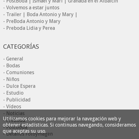
- PostBoda | Ismael y Mari | Granada en el Albaicín
- Volvemos a estar juntos
- Trailer | Boda Antonio y Mary |
- PreBoda Antonio y Mary
- Preboda Lidia y Perea
CATEGORÍAS
- General
- Bodas
- Comuniones
- Niños
- Dulce Espera
- Estudio
- Publicidad
- Vídeos
- Noticias
Utilizamos cookies para mejorar la navegación web y
- PreBoda
obtener estadísticas. Si continuas navegando, consideramos
- PostBoda
que aceptas su uso.
- Detalles Fotoymagen