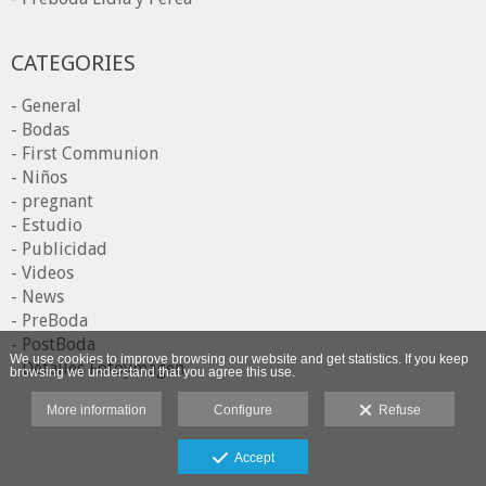
CATEGORIES
- General
- Bodas
- First Communion
- Niños
- pregnant
- Estudio
- Publicidad
- Videos
- News
- PreBoda
- PostBoda
We use cookies to improve browsing our website and get statistics. If you keep
- Detalles Fotoymagen
browsing we understand that you agree this use.
More information
Configure
Refuse
Accept